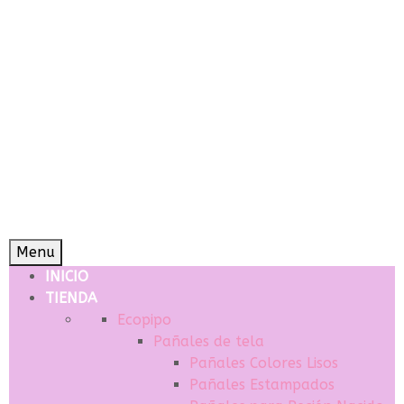
Menu
INICIO
TIENDA
Ecopipo
Pañales de tela
Pañales Colores Lisos
Pañales Estampados