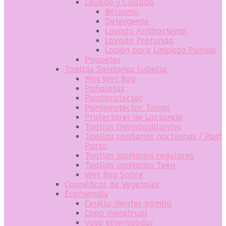
Lavado y Cuidado
Bálsamo
Detergente
Lavado Antibacterial
Lavado Profundo
Loción para Limpieza Pompis
Paquetes
Toallas Sanitarias Lubella
Mini Wet Bag
Pañoletas
Pantiprotector
Pantiprotector Tanga
Protectores de Lactancia
Toallas Desmaquillantes
Toallas sanitarias nocturnas / Post
Parto
Toallas sanitarias regulares
Toallas sanitarias Teen
Wet Bag Sobre
Cosméticos de Vegetales
Ecofriendly
Cepillo dientes bambu
Copa menstrual
Vaso esterilizador