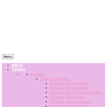
Menu
INICIO
TIENDA
Ecopipo
Pañales de tela
Pañales Colores Lisos
Pañales Estampados
Pañales para Recién Nacido
Pañales Nocturnos
Pañales para Natación
Pañales Predoblados