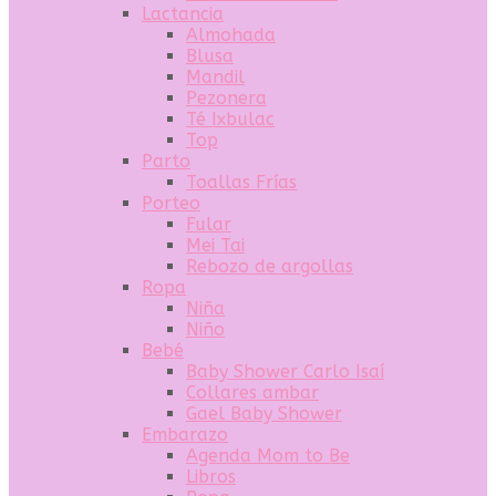
Lactancia
Almohada
Blusa
Mandil
Pezonera
Té Ixbulac
Top
Parto
Toallas Frías
Porteo
Fular
Mei Tai
Rebozo de argollas
Ropa
Niña
Niño
Bebé
Baby Shower Carlo Isaí
Collares ambar
Gael Baby Shower
Embarazo
Agenda Mom to Be
Libros