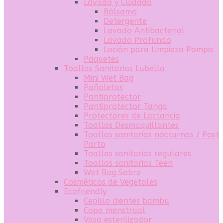
Lavado y Cuidado
Bálsamo
Detergente
Lavado Antibacterial
Lavado Profundo
Loción para Limpieza Pompis
Paquetes
Toallas Sanitarias Lubella
Mini Wet Bag
Pañoletas
Pantiprotector
Pantiprotector Tanga
Protectores de Lactancia
Toallas Desmaquillantes
Toallas sanitarias nocturnas / Post
Parto
Toallas sanitarias regulares
Toallas sanitarias Teen
Wet Bag Sobre
Cosméticos de Vegetales
Ecofriendly
Cepillo dientes bambu
Copa menstrual
Vaso esterilizador