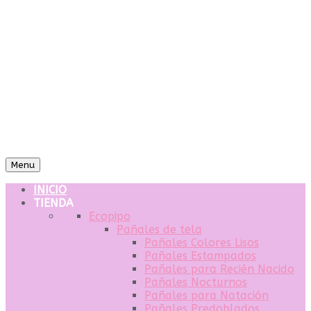
Menu
INICIO
TIENDA
Ecopipo
Pañales de tela
Pañales Colores Lisos
Pañales Estampados
Pañales para Recién Nacido
Pañales Nocturnos
Pañales para Natación
Pañales Predoblados