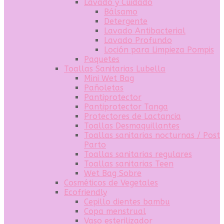
Lavado y Cuidado
Bálsamo
Detergente
Lavado Antibacterial
Lavado Profundo
Loción para Limpieza Pompis
Paquetes
Toallas Sanitarias Lubella
Mini Wet Bag
Pañoletas
Pantiprotector
Pantiprotector Tanga
Protectores de Lactancia
Toallas Desmaquillantes
Toallas sanitarias nocturnas / Post
Parto
Toallas sanitarias regulares
Toallas sanitarias Teen
Wet Bag Sobre
Cosméticos de Vegetales
Ecofriendly
Cepillo dientes bambu
Copa menstrual
Vaso esterilizador