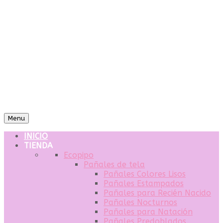
Menu
INICIO
TIENDA
Ecopipo
Pañales de tela
Pañales Colores Lisos
Pañales Estampados
Pañales para Recién Nacido
Pañales Nocturnos
Pañales para Natación
Pañales Predoblados