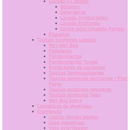
Lavado y Cuidado
Bálsamo
Detergente
Lavado Antibacterial
Lavado Profundo
Loción para Limpieza Pompis
Paquetes
Toallas Sanitarias Lubella
Mini Wet Bag
Pañoletas
Pantiprotector
Pantiprotector Tanga
Protectores de Lactancia
Toallas Desmaquillantes
Toallas sanitarias nocturnas / Post
Parto
Toallas sanitarias regulares
Toallas sanitarias Teen
Wet Bag Sobre
Cosméticos de Vegetales
Ecofriendly
Cepillo dientes bambu
Copa menstrual
Vaso esterilizador