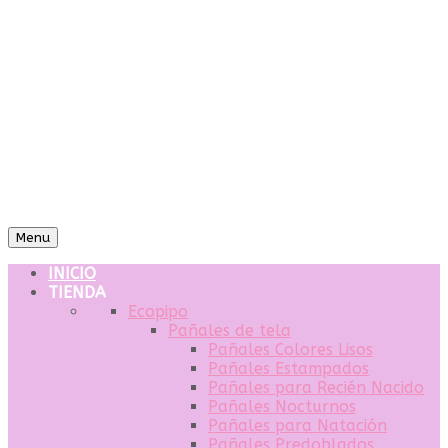
Menu
INICIO
TIENDA
Ecopipo
Pañales de tela
Pañales Colores Lisos
Pañales Estampados
Pañales para Recién Nacido
Pañales Nocturnos
Pañales para Natación
Pañales Predoblados