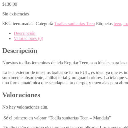
$
136.00
Sin existencias
SKU
teen-madala
Categoría
Toallas sanitarias Teen
Etiquetas
teen
,
to
Descripción
Valoraciones (0)
Descripción
Nuestras toallas femeninas de tela Regular Teen, son ideales para la
La tela exterior de nuestras toallas se llama PUL, es ideal ya que es i
sumamente absorbente, antibacterial y no guarda olores. La tela que v
una forma anatómica que se adapta a tu cuerpo, y traen alas para abroc
Valoraciones
No hay valoraciones aún.
Sé el primero en valorar “Toalla sanitarias Teen – Mandala”
Tu dirección de correo electrónico no será publicada.
Los campos obl