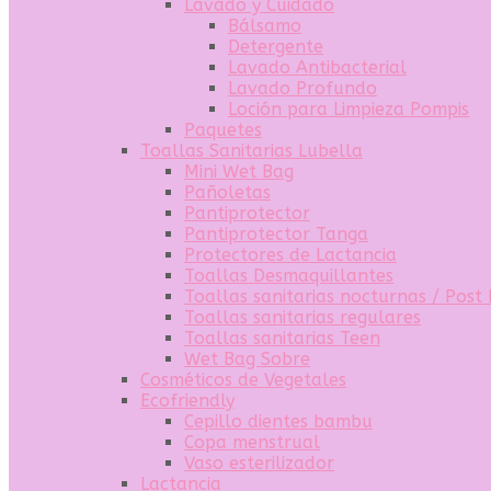
Lavado y Cuidado
Bálsamo
Detergente
Lavado Antibacterial
Lavado Profundo
Loción para Limpieza Pompis
Paquetes
Toallas Sanitarias Lubella
Mini Wet Bag
Pañoletas
Pantiprotector
Pantiprotector Tanga
Protectores de Lactancia
Toallas Desmaquillantes
Toallas sanitarias nocturnas / Post
Toallas sanitarias regulares
Toallas sanitarias Teen
Wet Bag Sobre
Cosméticos de Vegetales
Ecofriendly
Cepillo dientes bambu
Copa menstrual
Vaso esterilizador
Lactancia