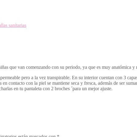
allas sanitarias
s niñas que van comenzando con su periodo, ya que es muy anatómica y m
mpermeable pero a la vez transpirable. En su interior cuentan con 3 capas
a en contacto con la piel se mantiene seca y fresca, además de ser sum
harlas en tu pantaleta con 2 broches ´para un mejor ajuste.
igatorios están marcados con
*