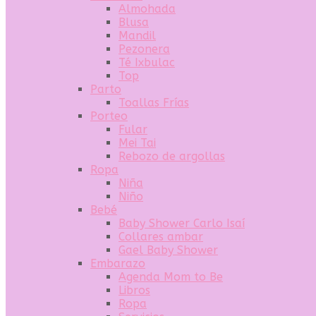
Almohada
Blusa
Mandil
Pezonera
Té Ixbulac
Top
Parto
Toallas Frías
Porteo
Fular
Mei Tai
Rebozo de argollas
Ropa
Niña
Niño
Bebé
Baby Shower Carlo Isaí
Collares ambar
Gael Baby Shower
Embarazo
Agenda Mom to Be
Libros
Ropa