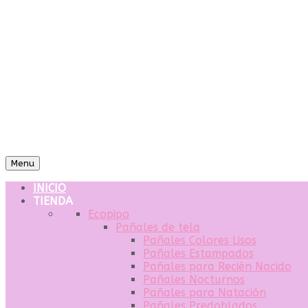
Menu
INICIO
TIENDA
Ecopipo
Pañales de tela
Pañales Colores Lisos
Pañales Estampados
Pañales para Recién Nacido
Pañales Nocturnos
Pañales para Natación
Pañales Predoblados