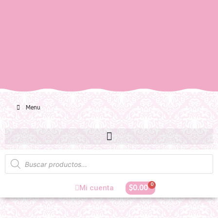
Menu
0
Mi cuenta
$
0.00