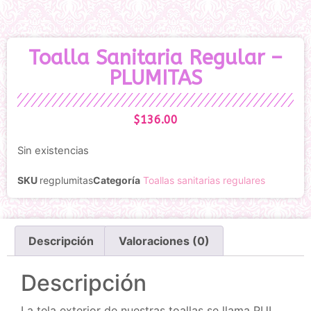
Toalla Sanitaria Regular –
PLUMITAS
$
136.00
Sin existencias
SKU
regplumitas
Categoría
Toallas sanitarias regulares
Descripción
Valoraciones (0)
Descripción
La tela exterior de nuestras toallas se llama PUL,