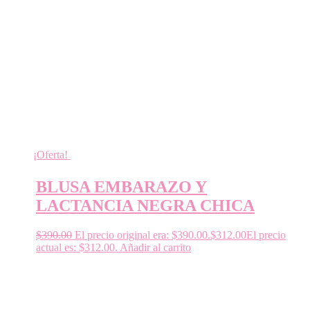
¡Oferta!
BLUSA EMBARAZO Y
LACTANCIA NEGRA CHICA
$
390.00
El precio original era: $390.00.
$
312.00
El precio
actual es: $312.00.
Añadir al carrito