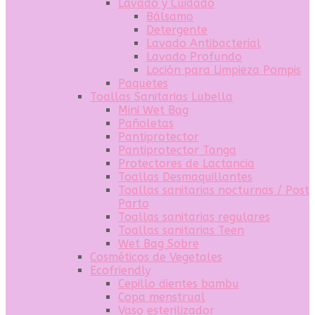
Lavado y Cuidado
Bálsamo
Detergente
Lavado Antibacterial
Lavado Profundo
Loción para Limpieza Pompis
Paquetes
Toallas Sanitarias Lubella
Mini Wet Bag
Pañoletas
Pantiprotector
Pantiprotector Tanga
Protectores de Lactancia
Toallas Desmaquillantes
Toallas sanitarias nocturnas / Post
Parto
Toallas sanitarias regulares
Toallas sanitarias Teen
Wet Bag Sobre
Cosméticos de Vegetales
Ecofriendly
Cepillo dientes bambu
Copa menstrual
Vaso esterilizador