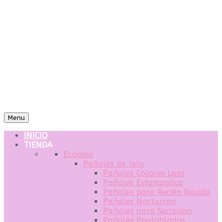
Menu
INICIO
TIENDA
Ecopipo
Pañales de tela
Pañales Colores Lisos
Pañales Estampados
Pañales para Recién Nacido
Pañales Nocturnos
Pañales para Natación
Pañales Predoblados