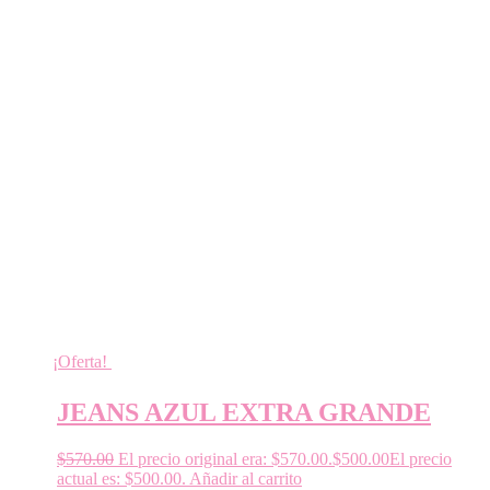
¡Oferta!
JEANS AZUL EXTRA GRANDE
$
570.00
El precio original era: $570.00.
$
500.00
El precio
actual es: $500.00.
Añadir al carrito