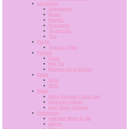
Lactancia
Almohada
Blusa
Mandil
Pezonera
Té Ixbulac
Top
Parto
Toallas Frías
Porteo
Fular
Mei Tai
Rebozo de argollas
Ropa
Niña
Niño
Bebé
Baby Shower Carlo Isaí
Collares ambar
Gael Baby Shower
Embarazo
Agenda Mom to Be
Libros