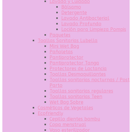
Lavado y Cuidado
Bálsamo
Detergente
Lavado Antibacterial
Lavado Profundo
Loción para Limpieza Pompis
Paquetes
Toallas Sanitarias Lubella
Mini Wet Bag
Pañoletas
Pantiprotector
Pantiprotector Tanga
Protectores de Lactancia
Toallas Desmaquillantes
Toallas sanitarias nocturnas / Post
Parto
Toallas sanitarias regulares
Toallas sanitarias Teen
Wet Bag Sobre
Cosméticos de Vegetales
Ecofriendly
Cepillo dientes bambu
Copa menstrual
Vaso esterilizador