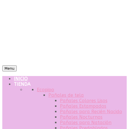
Menu
INICIO
TIENDA
Ecopipo
Pañales de tela
Pañales Colores Lisos
Pañales Estampados
Pañales para Recién Nacido
Pañales Nocturnos
Pañales para Natación
Pañales Predoblados