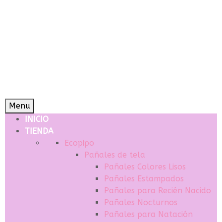
Menu
INICIO
TIENDA
Ecopipo
Pañales de tela
Pañales Colores Lisos
Pañales Estampados
Pañales para Recién Nacido
Pañales Nocturnos
Pañales para Natación