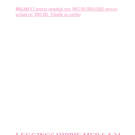
$
85.00
El precio original era: $85.00.
$
80.00
El precio
actual es: $80.00.
Añadir al carrito