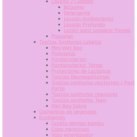
Lavado y Cuidado
Bálsamo
Detergente
Lavado Antibacterial
Lavado Profundo
Loción para Limpieza Pompis
Paquetes
Toallas Sanitarias Lubella
Mini Wet Bag
Pañoletas
Pantiprotector
Pantiprotector Tanga
Protectores de Lactancia
Toallas Desmaquillantes
Toallas sanitarias nocturnas / Post
Parto
Toallas sanitarias regulares
Toallas sanitarias Teen
Wet Bag Sobre
Cosméticos de Vegetales
Ecofriendly
Cepillo dientes bambu
Copa menstrual
Vaso esterilizador