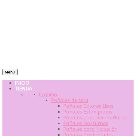
Menu
INICIO
TIENDA
Ecopipo
Pañales de tela
Pañales Colores Lisos
Pañales Estampados
Pañales para Recién Nacido
Pañales Nocturnos
Pañales para Natación
Pañales Predoblados