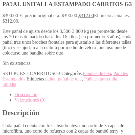
PA?AL UNITALLA ESTAMPADO CARRITOS G3
$
390.00
El precio original era: $390.00.
$
312.00
El precio actual es:
$312.00.
Este pañal de ajusta desde los 3,500-3,800 kg (en promedio desde
los 20 días de nacido) hasta los 16 kilos ( en promedio 3 años), cada
pañal trae unos broches frontales para ajustarlo a las diferentes tallas
(tiro) y se ajustan a la cintura por medio de velcro , incluso puede
colocarse una bandita sobre otra.
Sin existencias
SKU
PUEST-CARRITOSG3
Categorías
Pañales de tela
,
Pañales
Estampados
Etiquetas
pañal
,
pañal de tela
,
Pañales para niña
,
unitalla
Descripción
Valoraciones (0)
Descripción
Cada pañal cuenta con tres absorbentes: uno corto de 3 capas de
microfibra, uno corto de refuerzo con 2 capas de bambú terry y