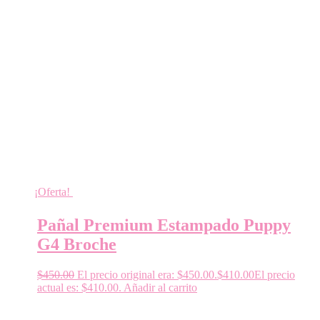
¡Oferta!
Pañal Premium Estampado Puppy
G4 Broche
$
450.00
El precio original era: $450.00.
$
410.00
El precio
actual es: $410.00.
Añadir al carrito