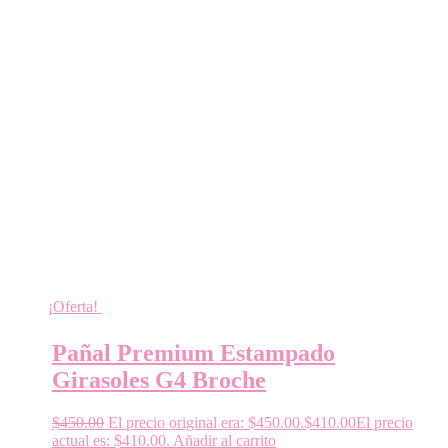
¡Oferta!
Pañal Premium Estampado
Girasoles G4 Broche
$
450.00
El precio original era: $450.00.
$
410.00
El precio
actual es: $410.00.
Añadir al carrito