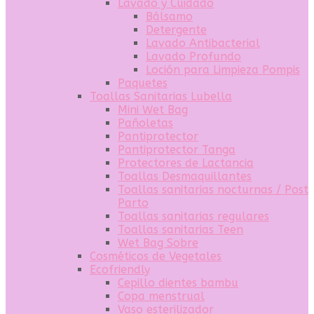
Lavado y Cuidado
Bálsamo
Detergente
Lavado Antibacterial
Lavado Profundo
Loción para Limpieza Pompis
Paquetes
Toallas Sanitarias Lubella
Mini Wet Bag
Pañoletas
Pantiprotector
Pantiprotector Tanga
Protectores de Lactancia
Toallas Desmaquillantes
Toallas sanitarias nocturnas / Post
Parto
Toallas sanitarias regulares
Toallas sanitarias Teen
Wet Bag Sobre
Cosméticos de Vegetales
Ecofriendly
Cepillo dientes bambu
Copa menstrual
Vaso esterilizador