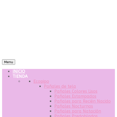
Menu
INICIO
TIENDA
Ecopipo
Pañales de tela
Pañales Colores Lisos
Pañales Estampados
Pañales para Recién Nacido
Pañales Nocturnos
Pañales para Natación
Pañales Predoblados