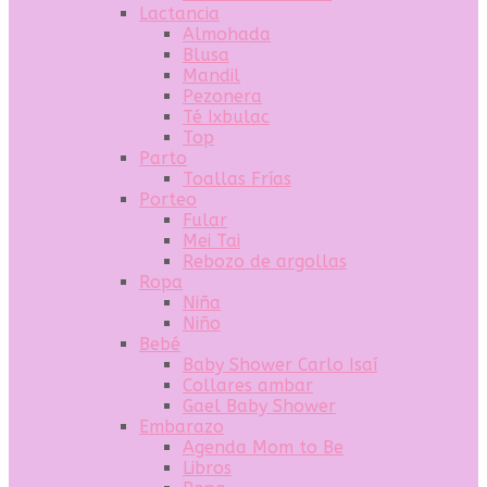
Lactancia
Almohada
Blusa
Mandil
Pezonera
Té Ixbulac
Top
Parto
Toallas Frías
Porteo
Fular
Mei Tai
Rebozo de argollas
Ropa
Niña
Niño
Bebé
Baby Shower Carlo Isaí
Collares ambar
Gael Baby Shower
Embarazo
Agenda Mom to Be
Libros