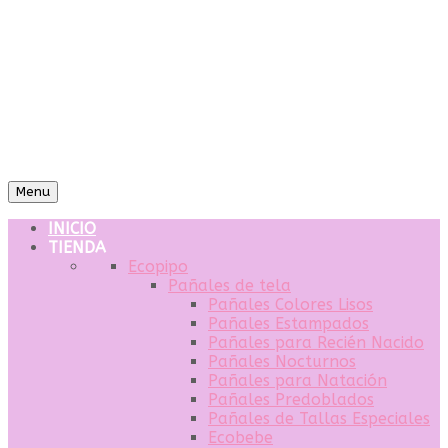
Menu
INICIO
TIENDA
Ecopipo
Pañales de tela
Pañales Colores Lisos
Pañales Estampados
Pañales para Recién Nacido
Pañales Nocturnos
Pañales para Natación
Pañales Predoblados
Pañales de Tallas Especiales
Ecobebe