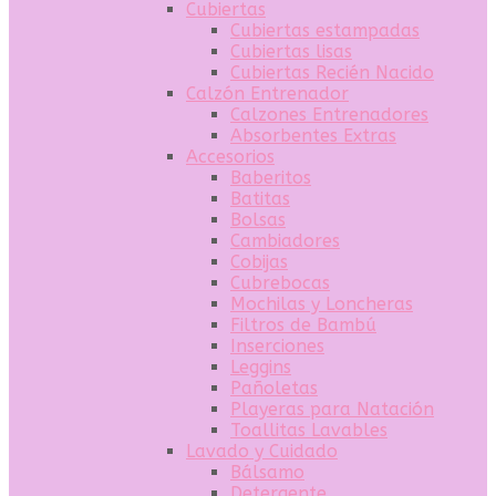
Cubiertas
Cubiertas estampadas
Cubiertas lisas
Cubiertas Recién Nacido
Calzón Entrenador
Calzones Entrenadores
Absorbentes Extras
Accesorios
Baberitos
Batitas
Bolsas
Cambiadores
Cobijas
Cubrebocas
Mochilas y Loncheras
Filtros de Bambú
Inserciones
Leggins
Pañoletas
Playeras para Natación
Toallitas Lavables
Lavado y Cuidado
Bálsamo
Detergente