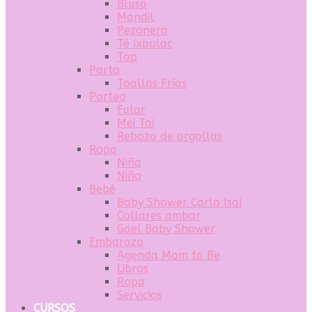
Blusa
Mandil
Pezonera
Té Ixbulac
Top
Parto
Toallas Frías
Porteo
Fular
Mei Tai
Rebozo de argollas
Ropa
Niña
Niño
Bebé
Baby Shower Carlo Isaí
Collares ambar
Gael Baby Shower
Embarazo
Agenda Mom to Be
Libros
Ropa
Servicios
CURSOS