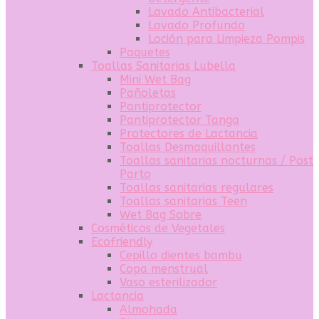
Lavado Antibacterial
Lavado Profundo
Loción para Limpieza Pompis
Paquetes
Toallas Sanitarias Lubella
Mini Wet Bag
Pañoletas
Pantiprotector
Pantiprotector Tanga
Protectores de Lactancia
Toallas Desmaquillantes
Toallas sanitarias nocturnas / Post
Parto
Toallas sanitarias regulares
Toallas sanitarias Teen
Wet Bag Sobre
Cosméticos de Vegetales
Ecofriendly
Cepillo dientes bambu
Copa menstrual
Vaso esterilizador
Lactancia
Almohada