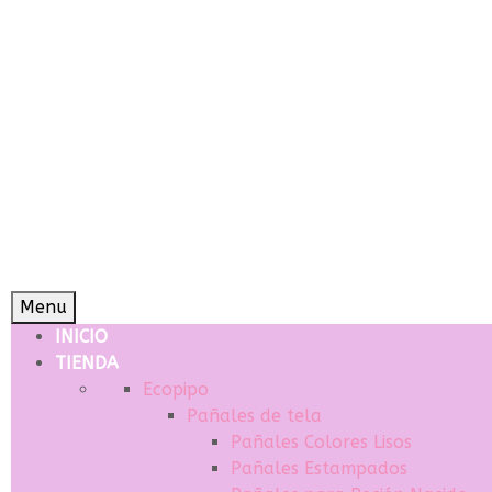
Menu
INICIO
TIENDA
Ecopipo
Pañales de tela
Pañales Colores Lisos
Pañales Estampados