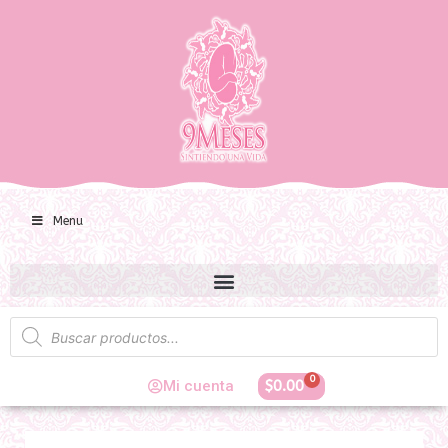
Menu
0
Mi cuenta
$
0.00