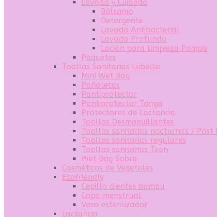
Lavado y Cuidado
Bálsamo
Detergente
Lavado Antibacterial
Lavado Profundo
Loción para Limpieza Pompis
Paquetes
Toallas Sanitarias Lubella
Mini Wet Bag
Pañoletas
Pantiprotector
Pantiprotector Tanga
Protectores de Lactancia
Toallas Desmaquillantes
Toallas sanitarias nocturnas / Post
Toallas sanitarias regulares
Toallas sanitarias Teen
Wet Bag Sobre
Cosméticos de Vegetales
Ecofriendly
Cepillo dientes bambu
Copa menstrual
Vaso esterilizador
Lactancia