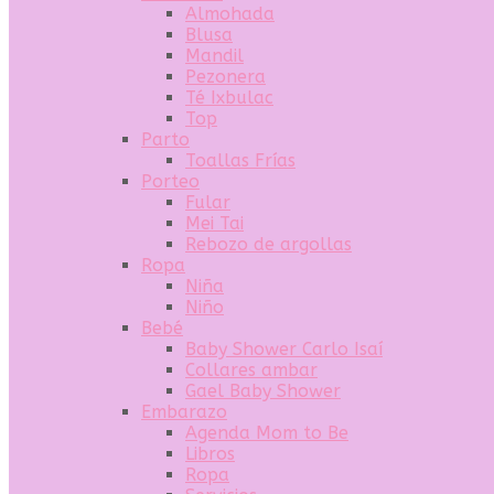
Almohada
Blusa
Mandil
Pezonera
Té Ixbulac
Top
Parto
Toallas Frías
Porteo
Fular
Mei Tai
Rebozo de argollas
Ropa
Niña
Niño
Bebé
Baby Shower Carlo Isaí
Collares ambar
Gael Baby Shower
Embarazo
Agenda Mom to Be
Libros
Ropa