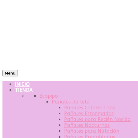
Menu
INICIO
TIENDA
Ecopipo
Pañales de tela
Pañales Colores Lisos
Pañales Estampados
Pañales para Recién Nacido
Pañales Nocturnos
Pañales para Natación
Pañales Predoblados