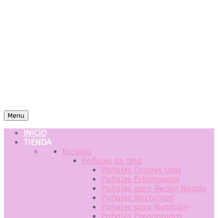
Menu
INICIO
TIENDA
Ecopipo
Pañales de tela
Pañales Colores Lisos
Pañales Estampados
Pañales para Recién Nacido
Pañales Nocturnos
Pañales para Natación
Pañales Predoblados