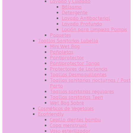
Lavado y Cuidado
Bálsamo
Detergente
Lavado Antibacterial
Lavado Profundo
Loción para Limpieza Pompis
Paquetes
Toallas Sanitarias Lubella
Mini Wet Bag
Pañoletas
Pantiprotector
Pantiprotector Tanga
Protectores de Lactancia
Toallas Desmaquillantes
Toallas sanitarias nocturnas / Post
Parto
Toallas sanitarias regulares
Toallas sanitarias Teen
Wet Bag Sobre
Cosméticos de Vegetales
Ecofriendly
Cepillo dientes bambu
Copa menstrual
Vaso esterilizador