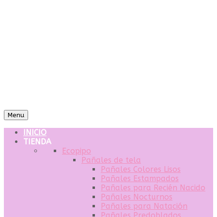
Menu
INICIO
TIENDA
Ecopipo
Pañales de tela
Pañales Colores Lisos
Pañales Estampados
Pañales para Recién Nacido
Pañales Nocturnos
Pañales para Natación
Pañales Predoblados