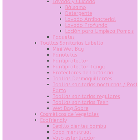
Lavado y Cuidado
Bálsamo
Detergente
Lavado Antibacterial
Lavado Profundo
Loción para Limpieza Pompis
Paquetes
Toallas Sanitarias Lubella
Mini Wet Bag
Pañoletas
Pantiprotector
Pantiprotector Tanga
Protectores de Lactancia
Toallas Desmaquillantes
Toallas sanitarias nocturnas / Post
Parto
Toallas sanitarias regulares
Toallas sanitarias Teen
Wet Bag Sobre
Cosméticos de Vegetales
Ecofriendly
Cepillo dientes bambu
Copa menstrual
Vaso esterilizador