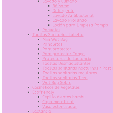
Lavado y Cuidado
Bálsamo
Detergente
Lavado Antibacterial
Lavado Profundo
Loción para Limpieza Pompis
Paquetes
Toallas Sanitarias Lubella
Mini Wet Bag
Pañoletas
Pantiprotector
Pantiprotector Tanga
Protectores de Lactancia
Toallas Desmaquillantes
Toallas sanitarias nocturnas / Post
Toallas sanitarias regulares
Toallas sanitarias Teen
Wet Bag Sobre
Cosméticos de Vegetales
Ecofriendly
Cepillo dientes bambu
Copa menstrual
Vaso esterilizador
Lactancia