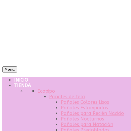
Menu
INICIO
TIENDA
Ecopipo
Pañales de tela
Pañales Colores Lisos
Pañales Estampados
Pañales para Recién Nacido
Pañales Nocturnos
Pañales para Natación
Pañales Predoblados