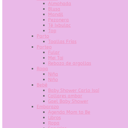
Almohada
Blusa
Mandil
Pezonera
Té Ixbulac
Top
Parto
Toallas Frías
Porteo
Fular
Mei Tai
Rebozo de argollas
Ropa
Niña
Niño
Bebé
Baby Shower Carlo Isaí
Collares ambar
Gael Baby Shower
Embarazo
Agenda Mom to Be
Libros
Ropa