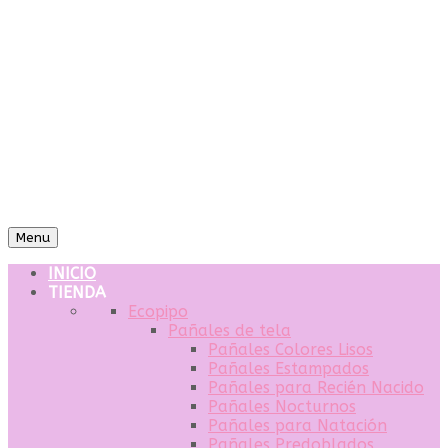
Menu
INICIO
TIENDA
Ecopipo
Pañales de tela
Pañales Colores Lisos
Pañales Estampados
Pañales para Recién Nacido
Pañales Nocturnos
Pañales para Natación
Pañales Predoblados