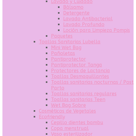
Lavado y Cuidado
Bálsamo
Detergente
Lavado Antibacterial
Lavado Profundo
Loción para Limpieza Pompis
Paquetes
Toallas Sanitarias Lubella
Mini Wet Bag
Pañoletas
Pantiprotector
Pantiprotector Tanga
Protectores de Lactancia
Toallas Desmaquillantes
Toallas sanitarias nocturnas / Post
Parto
Toallas sanitarias regulares
Toallas sanitarias Teen
Wet Bag Sobre
Cosméticos de Vegetales
Ecofriendly
Cepillo dientes bambu
Copa menstrual
Vaso esterilizador