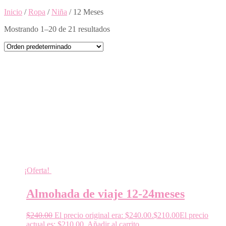
Inicio
/
Ropa
/
Niña
/ 12 Meses
Mostrando 1–20 de 21 resultados
¡Oferta!
Almohada de viaje 12-24meses
$
240.00
El precio original era: $240.00.
$
210.00
El precio
actual es: $210.00.
Añadir al carrito