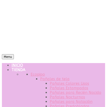
Menu
INICIO
TIENDA
Ecopipo
Pañales de tela
Pañales Colores Lisos
Pañales Estampados
Pañales para Recién Nacido
Pañales Nocturnos
Pañales para Natación
Pañales Predoblados