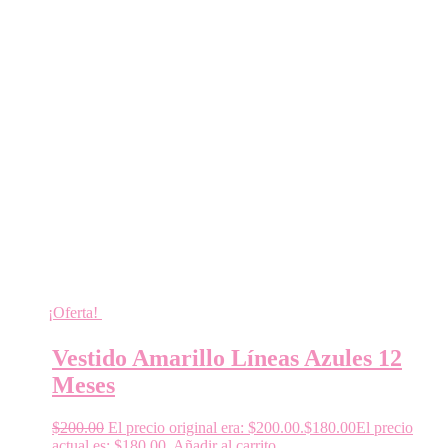
¡Oferta!
Vestido Amarillo Líneas Azules 12
Meses
$
200.00
El precio original era: $200.00.
$
180.00
El precio
actual es: $180.00.
Añadir al carrito