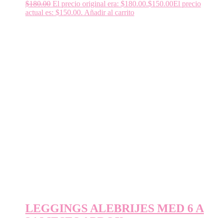
$
180.00
El precio original era: $180.00.
$
150.00
El precio
actual es: $150.00.
Añadir al carrito
LEGGINGS ALEBRIJES MED 6 A