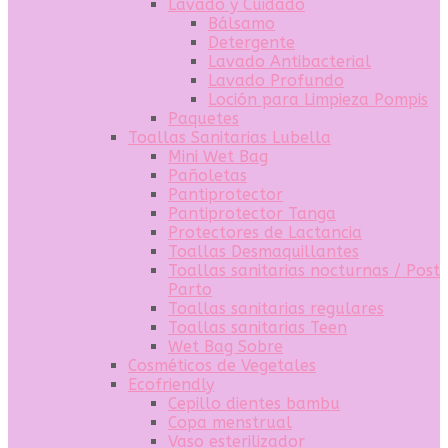
Lavado y Cuidado
Bálsamo
Detergente
Lavado Antibacterial
Lavado Profundo
Loción para Limpieza Pompis
Paquetes
Toallas Sanitarias Lubella
Mini Wet Bag
Pañoletas
Pantiprotector
Pantiprotector Tanga
Protectores de Lactancia
Toallas Desmaquillantes
Toallas sanitarias nocturnas / Post
Parto
Toallas sanitarias regulares
Toallas sanitarias Teen
Wet Bag Sobre
Cosméticos de Vegetales
Ecofriendly
Cepillo dientes bambu
Copa menstrual
Vaso esterilizador