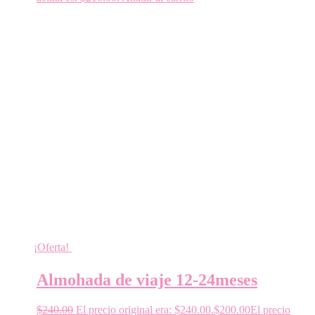
¡Oferta!
Almohada de viaje 12-24meses
$
240.00
El precio original era: $240.00.
$
200.00
El precio