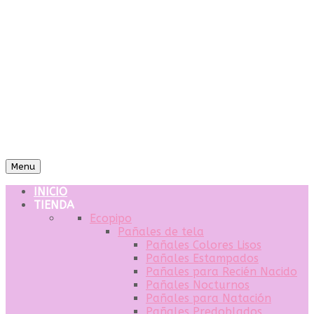
Menu
INICIO
TIENDA
Ecopipo
Pañales de tela
Pañales Colores Lisos
Pañales Estampados
Pañales para Recién Nacido
Pañales Nocturnos
Pañales para Natación
Pañales Predoblados