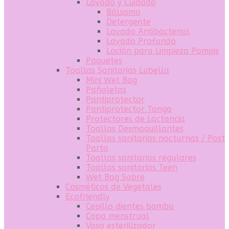
Lavado y Cuidado
Bálsamo
Detergente
Lavado Antibacterial
Lavado Profundo
Loción para Limpieza Pompis
Paquetes
Toallas Sanitarias Lubella
Mini Wet Bag
Pañoletas
Pantiprotector
Pantiprotector Tanga
Protectores de Lactancia
Toallas Desmaquillantes
Toallas sanitarias nocturnas / Post
Parto
Toallas sanitarias regulares
Toallas sanitarias Teen
Wet Bag Sobre
Cosméticos de Vegetales
Ecofriendly
Cepillo dientes bambu
Copa menstrual
Vaso esterilizador