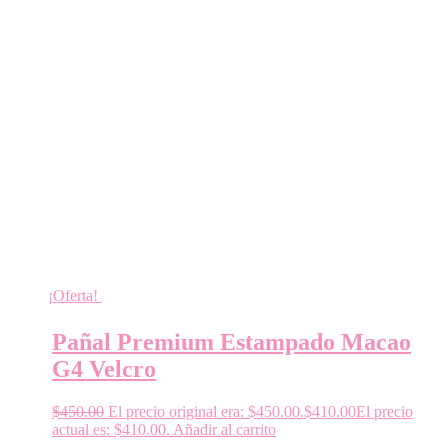
¡Oferta!
Pañal Premium Estampado Macao
G4 Velcro
$
450.00
El precio original era: $450.00.
$
410.00
El precio
actual es: $410.00.
Añadir al carrito