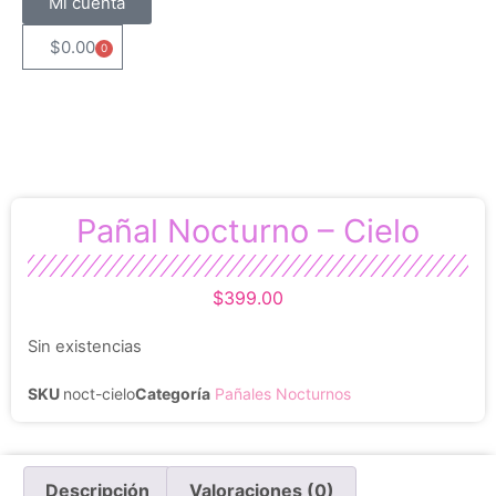
Mi cuenta
$
0.00
0
Pañal Nocturno – Cielo
$
399.00
Sin existencias
SKU
noct-cielo
Categoría
Pañales Nocturnos
Descripción
Valoraciones (0)